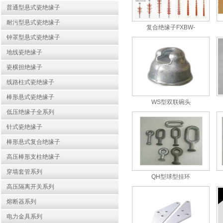
普通型悬式瓷绝缘子
耐污型悬式瓷绝缘子
复合绝缘子FXBW-
钟罩型悬式瓷绝缘子
地线瓷绝缘子
瓷横担绝缘子
线路柱式瓷绝缘子
棒形悬式瓷绝缘子
WS型双联碗头
低压绝缘子全系列
针式瓷绝缘子
棒形悬式复合绝缘子
高压棒形支柱绝缘子
穿墙套管系列
QH型球型挂环
高压隔离开关系列
熔断器系列
电力金具系列